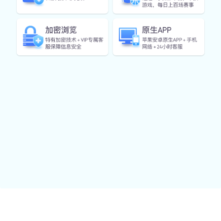
首先，从个人表现来看，福登近期在比赛中的决策能力和技
术细腻度明显下降。他在面对防守时常常显得犹豫不决，不
再是那位敢于突破并创造机会的前锋。这种情况使得他无论
是在场上的存在感还是进攻效率都大打折扣。同时，他也未
能有效地利用自己的速度优势去撕扯对方防线，这直接影响
到了球队整体进攻节奏。
其次，对于竞技环境的变化也不得不提。随着其他年轻球员
如哈兰德等人的崛起，他们不断抢占媒体和球迷的关注度，
让福登面临着更加激烈的竞争。在这种环境中，即便是细微
的不适应都可能导致一个年轻球员在首发阵容中的位置岌岌
可危。因此，需要认真评估外部因素对其心理状态和表现造
成的影响。
最后，我们不能忽视心理因素带来的压力。作为一名年轻球
员，承受来自外界期待与自身目标之间矛盾时很容易产生心
理负担。特别是在失去信心后，更容易陷入低谷期。而这种