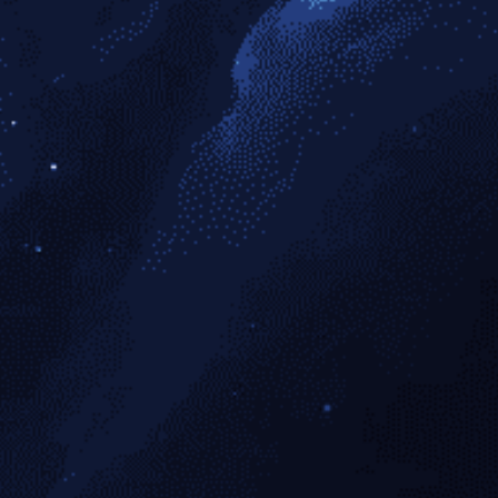
户提供注册服务。如发现未成年人信息，我们将及时删除。如您是监护
通过平台公告、推送等方式提前告知。
：support@mygorka.com
智能引擎实时数据快照
口构建的智能分析系统，实时捕捉各项运行数据，提升平台的响