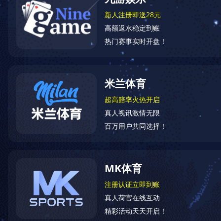
设备信息：操作系统、浏览器
行为记录：包括访问路径、停
位置信息：在获得授权后采集
三、信息使用目的
收集到的信息将用于：
为您提供定制化内容与互动体
保障账号和数据安全
进行数据分析与服务优化
在授权基础上提供通知推送服
四、第三方共享与信息披露
我们承诺不会随意出售用户信息
经您明确授权的合作服务
与第三方技术支持商（如推送