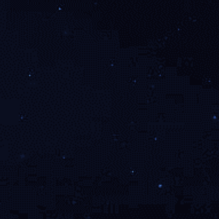
风控识别成功率
99.2%
欺诈行为识别
推荐平台