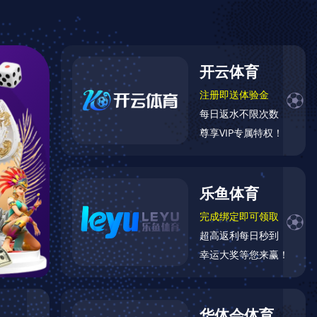
App
公司
体育
注册入口
简介
资讯
视个人隐私保护。