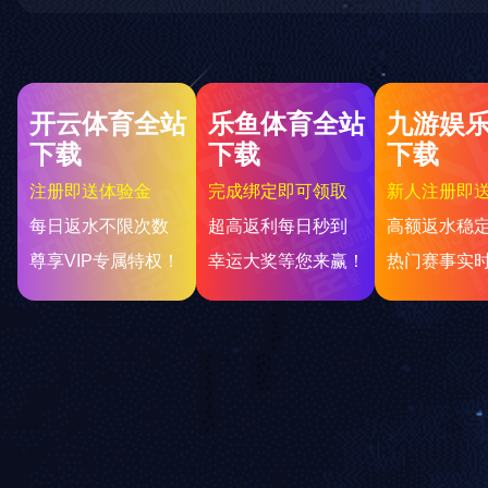
法律法规要求或监管部门依法
五、信息保护措施
平台采用多重防护机制确保mk体育
HTTPS 加密传输
权限分级与访问控制
系统审计与异常行为识别
六、用户权利
您拥有以下数据权利：
访问、更正、删除个人信息
申请注销账户或停止使用服务
关闭授权功能如位置服务或通
七、未成年人保护